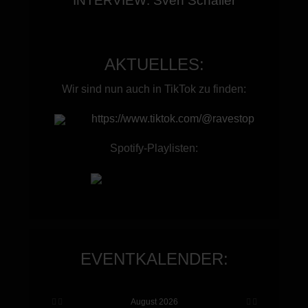
INTERVIEW: Sven Schaller
AKTUELLES:
Wir sind nun auch in TikTok zu finden:
https://www.tiktok.com/@ravestop
Spotify-Playlisten:
Vorheriges
Vorheriger
Nächstes
Nächstes
EVENTKALENDER:
Jahr
Monat
Monat
Jahr
August 2026