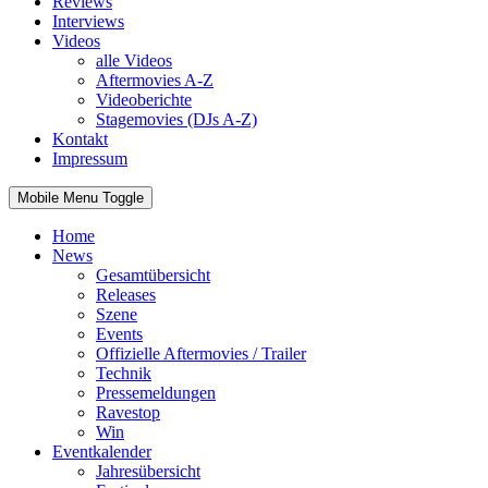
Reviews
Interviews
Videos
alle Videos
Aftermovies A-Z
Videoberichte
Stagemovies (DJs A-Z)
Kontakt
Impressum
Mobile Menu Toggle
Home
News
Gesamtübersicht
Releases
Szene
Events
Offizielle Aftermovies / Trailer
Technik
Pressemeldungen
Ravestop
Win
Eventkalender
Jahresübersicht