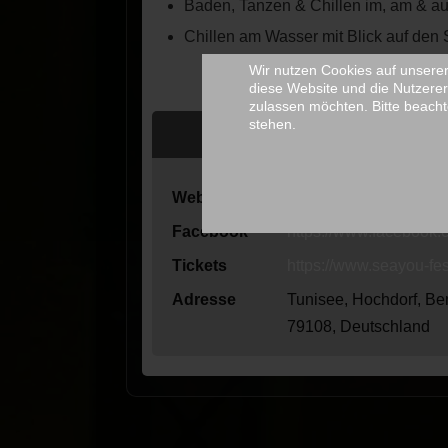
Baden, Tanzen & Chillen im, am & a
Chillen am Wasser mit Blick auf de
Wir nutzen Cookies auf unserer 
diese Website und die Nutzerer
zulassen möchten. Bitte beacht
stehen.
Webseite
https://www.seayou-fes
Facebook
https://www.facebook
Tickets
https://www.seayou-fest
Adresse
Tunisee, Hochdorf, Be
79108, Deutschland