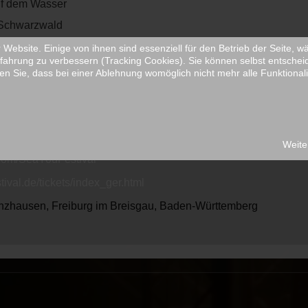
uf dem Wasser
n Schwarzwald
Website. Einige von ihnen sind essenziell für den Betrieb der Seite, 
fahrung zu verbessern (Tracking Cookies). Sie können selbst entschei
en Sie, dass bei einer Ablehnung womöglich nicht mehr alle Funktionali
INFORMATION
tival.de
Weite
.com/SeaYouFestival
ival.de/tickets/index_ger.html
nzhausen, Freiburg im Breisgau, Baden-Württemberg