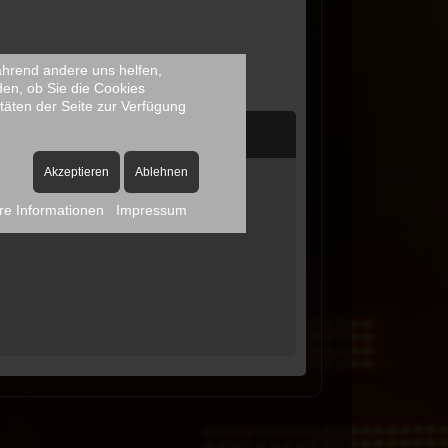
während andere uns helfen,
den, ob Sie die Cookies
täten der Seite zur Verfügung
Akzeptieren
Ablehnen
re Informationen
Impressum