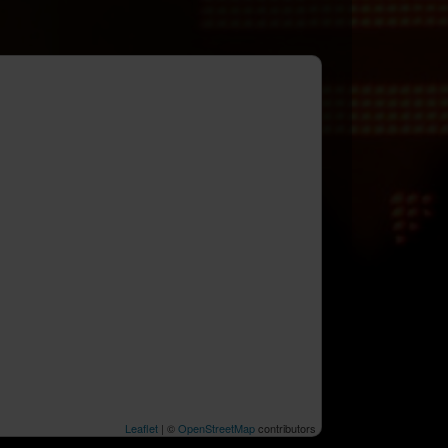
Leaflet
| ©
OpenStreetMap
contributors