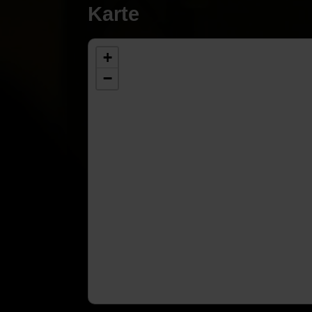
Karte
+
−